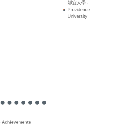
靜宜大學 -
Providence
University
Achievements