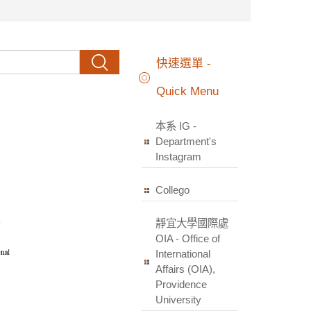
搜尋
快速選單 -
Quick Menu
本系 IG -
Department's
Instagram
Collego
靜宜大學國際處
OIA - Office of
International
Affairs (OIA),
Providence
University