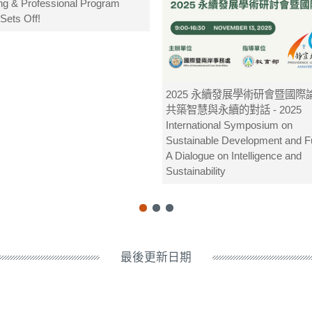
ng & Professional Program
ets Off!
2025 永續發展學術研會暨國際
共築智慧與永續的對話 - 2025
International Symposium on
Sustainable Development and F
A Dialogue on Intelligence and
Sustainability
最後更新日期