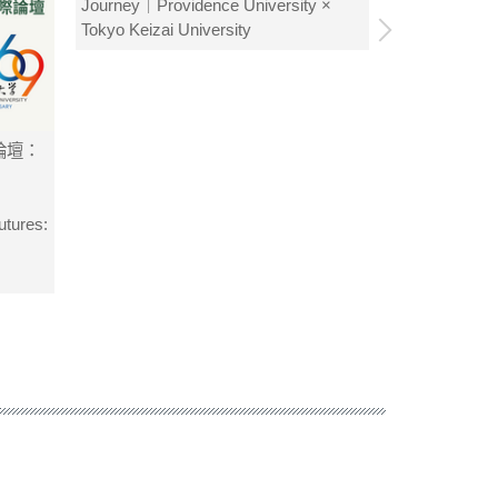
Journey｜Providence University ×
Tokyo Keizai University
論壇：
跨文化音樂饗宴 In
旋律交織，青春共鳴 -
Cross-Cultural
utures:
Melodies Meet 