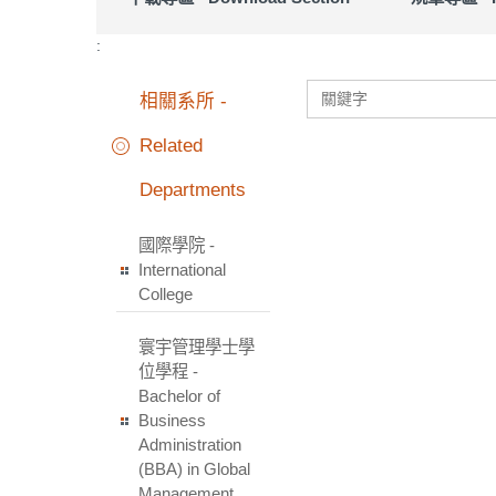
:
相關系所 -
Related
Departments
國際學院 -
International
College
寰宇管理學士學
位學程 -
Bachelor of
Business
Administration
(BBA) in Global
Management