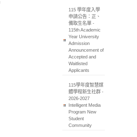
115 學年度入學
申請公告：正、
備取生名單 -
115th Academic
Year University
Admission
Announcement of
Accepted and
Waitlisted
Applicants
115學年度智慧媒
體學程新生社群 -
2026-2027
Intelligent Media
Program New
Student
Community